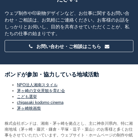
ウェブ制作や印刷物デザインなど、お仕事に関するお問い合
わせ・ご相談は、お気軽にご連絡ください。お客様のお話を
しっかりとお伺いし、目的を共有させていただくことが、私
たちの仕事の始まりです。
お問い合わせ・ご相談はこちら
ボンドが参加・協力している地域活動
NPO法人湘南スタイル
茅ヶ崎の文化景観を育む会
こども選挙
chigasaki kodomo cinema
茅ヶ崎映画祭
株式会社ボンドは、湘南・茅ヶ崎を拠点とし、主に神奈川県内、特に湘
南地域（茅ヶ崎・藤沢・鎌倉・平塚・逗子・葉山）のお客様と多くお仕
事をさせていただいています。ウェブサイト・ホームページの制作や紙