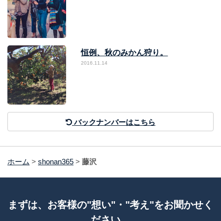
恒例、秋のみかん狩り。
2016.11.14
バックナンバーはこちら
ホーム
>
shonan365
>
藤沢
まずは、お客様の"想い"・"考え"をお聞かせく
ださい。