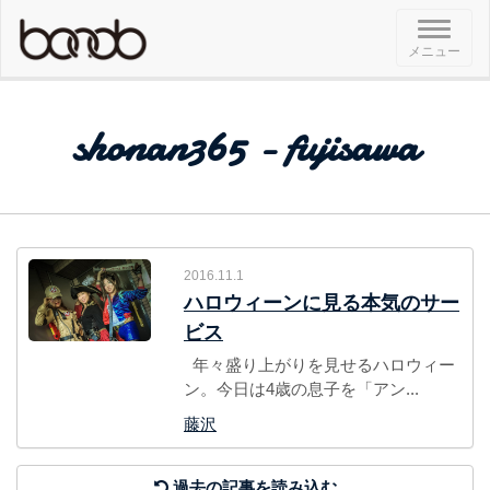
メ
メニュー
ニ
ュ
ー
shonan365 - fujisawa
2016.11.1
ハロウィーンに見る本気のサー
ビス
年々盛り上がりを見せるハロウィー
ン。今日は4歳の息子を「アン...
藤沢
過去の記事を読み込む