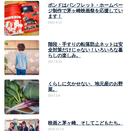
ボンドはパンフレット・ホームペー
ジ制作で茅ヶ崎映画祭を応援してい
ます！
2021.6.12
階段・手すりの転落防止ネットは安
全対策だけじゃない！いろいろな暮
らしの楽しみ。
2017.6.21
くらしに欠かせない、地元産のお野
菜。
2017.2.6
映画と茅ヶ崎、そしてこどもたち。
2016.12.13