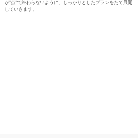
が"点"で終わらないように、しっかりとしたプランをたて展開
していきます。
販売促進
ウェブ制作
写真・映像
ブランディング
翻訳
印刷物
研修