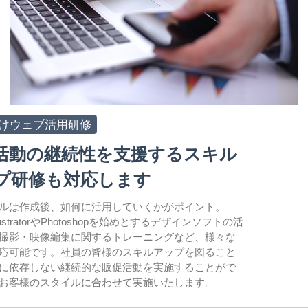
けウェブ活用研修
活動の継続性を支援するスキル
プ研修も対応します
ルは作成後、如何に活用していくかがポイント。
IllustratorやPhotoshopを始めとするデザインソフトの活
撮影・映像編集に関するトレーニングなど、様々な
応可能です。社員の皆様のスキルアップを図ること
に依存しない継続的な販促活動を実施することがで
お客様のスタイルに合わせて実施いたします。