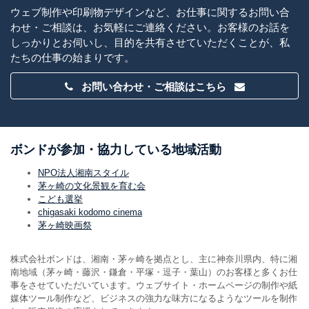
ウェブ制作や印刷物デザインなど、お仕事に関するお問い合
わせ・ご相談は、お気軽にご連絡ください。お客様のお話を
しっかりとお伺いし、目的を共有させていただくことが、私
たちの仕事の始まりです。
お問い合わせ・ご相談はこちら
ボンドが参加・協力している地域活動
NPO法人湘南スタイル
茅ヶ崎の文化景観を育む会
こども選挙
chigasaki kodomo cinema
茅ヶ崎映画祭
株式会社ボンドは、湘南・茅ヶ崎を拠点とし、主に神奈川県内、特に湘
南地域（茅ヶ崎・藤沢・鎌倉・平塚・逗子・葉山）のお客様と多くお仕
事をさせていただいています。ウェブサイト・ホームページの制作や紙
媒体ツール制作など、ビジネスの強力な味方になるようなツールを制作