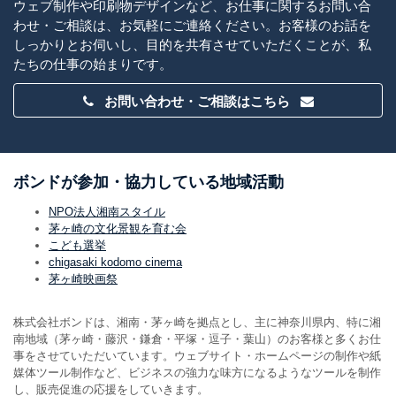
ウェブ制作や印刷物デザインなど、お仕事に関するお問い合
わせ・ご相談は、お気軽にご連絡ください。お客様のお話を
しっかりとお伺いし、目的を共有させていただくことが、私
たちの仕事の始まりです。
お問い合わせ・ご相談はこちら
ボンドが参加・協力している地域活動
NPO法人湘南スタイル
茅ヶ崎の文化景観を育む会
こども選挙
chigasaki kodomo cinema
茅ヶ崎映画祭
株式会社ボンドは、湘南・茅ヶ崎を拠点とし、主に神奈川県内、特に湘
南地域（茅ヶ崎・藤沢・鎌倉・平塚・逗子・葉山）のお客様と多くお仕
事をさせていただいています。ウェブサイト・ホームページの制作や紙
媒体ツール制作など、ビジネスの強力な味方になるようなツールを制作
し、販売促進の応援をしていきます。