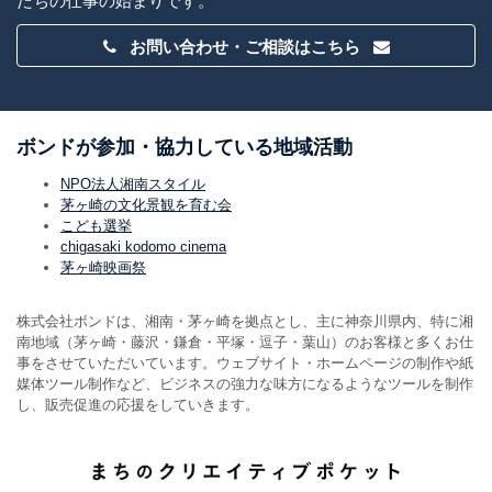
たちの仕事の始まりです。
お問い合わせ・ご相談はこちら
ボンドが参加・協力している地域活動
NPO法人湘南スタイル
茅ヶ崎の文化景観を育む会
こども選挙
chigasaki kodomo cinema
茅ヶ崎映画祭
株式会社ボンドは、湘南・茅ヶ崎を拠点とし、主に神奈川県内、特に湘
南地域（茅ヶ崎・藤沢・鎌倉・平塚・逗子・葉山）のお客様と多くお仕
事をさせていただいています。ウェブサイト・ホームページの制作や紙
媒体ツール制作など、ビジネスの強力な味方になるようなツールを制作
し、販売促進の応援をしていきます。