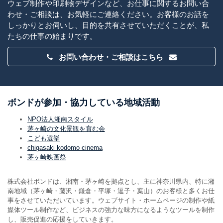
ウェブ制作や印刷物デザインなど、お仕事に関するお問い合
わせ・ご相談は、お気軽にご連絡ください。お客様のお話を
しっかりとお伺いし、目的を共有させていただくことが、私
たちの仕事の始まりです。
お問い合わせ・ご相談はこちら
ボンドが参加・協力している地域活動
NPO法人湘南スタイル
茅ヶ崎の文化景観を育む会
こども選挙
chigasaki kodomo cinema
茅ヶ崎映画祭
株式会社ボンドは、湘南・茅ヶ崎を拠点とし、主に神奈川県内、特に湘
南地域（茅ヶ崎・藤沢・鎌倉・平塚・逗子・葉山）のお客様と多くお仕
事をさせていただいています。ウェブサイト・ホームページの制作や紙
媒体ツール制作など、ビジネスの強力な味方になるようなツールを制作
し、販売促進の応援をしていきます。