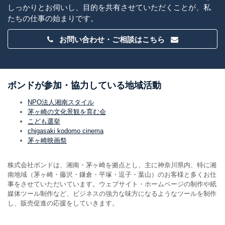
しっかりとお伺いし、目的を共有させていただくことが、私
たちの仕事の始まりです。
お問い合わせ・ご相談はこちら
ボンドが参加・協力している地域活動
NPO法人湘南スタイル
茅ヶ崎の文化景観を育む会
こども選挙
chigasaki kodomo cinema
茅ヶ崎映画祭
株式会社ボンドは、湘南・茅ヶ崎を拠点とし、主に神奈川県内、特に湘
南地域（茅ヶ崎・藤沢・鎌倉・平塚・逗子・葉山）のお客様と多くお仕
事をさせていただいています。ウェブサイト・ホームページの制作や紙
媒体ツール制作など、ビジネスの強力な味方になるようなツールを制作
し、販売促進の応援をしていきます。