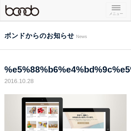
メ
メニュー
ニ
ュ
ー
ボンドからのお知らせ
News
%e5%88%b6%e4%bd%9c%e5
2016.10.28