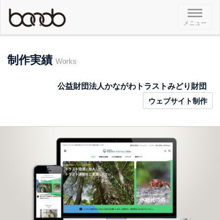
メ
メニュー
ニ
ュ
ー
制作実績
Works
公益財団法人かながわトラストみどり財団
ウェブサイト制作