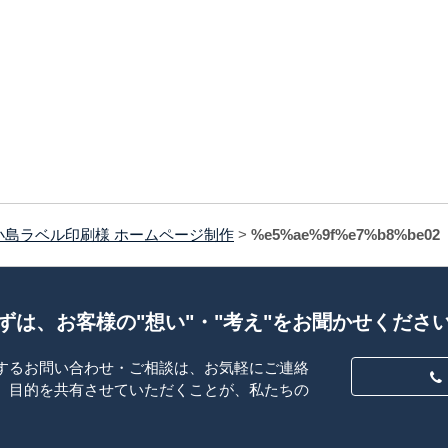
小島ラベル印刷様 ホームページ制作
>
%e5%ae%9f%e7%b8%be02
ずは、お客様の"想い"・"考え"をお聞かせくださ
するお問い合わせ・ご相談は、お気軽にご連絡
、目的を共有させていただくことが、私たちの