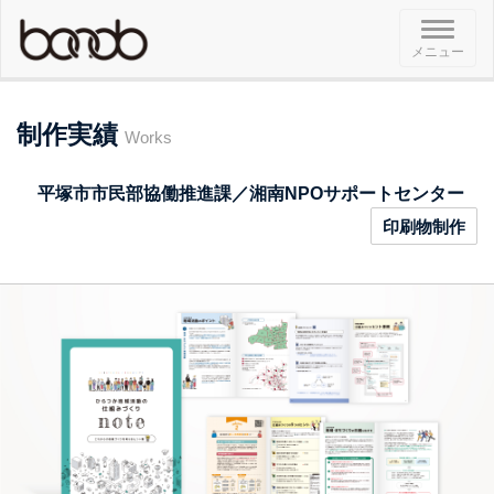
メ
メニュー
ニ
ュ
ー
制作実績
Works
平塚市市民部協働推進課／湘南NPOサポートセンター
印刷物制作