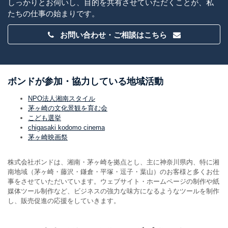
しっかりとお伺いし、目的を共有させていただくことが、私
たちの仕事の始まりです。
お問い合わせ・ご相談はこちら
ボンドが参加・協力している地域活動
NPO法人湘南スタイル
茅ヶ崎の文化景観を育む会
こども選挙
chigasaki kodomo cinema
茅ヶ崎映画祭
株式会社ボンドは、湘南・茅ヶ崎を拠点とし、主に神奈川県内、特に湘
南地域（茅ヶ崎・藤沢・鎌倉・平塚・逗子・葉山）のお客様と多くお仕
事をさせていただいています。ウェブサイト・ホームページの制作や紙
媒体ツール制作など、ビジネスの強力な味方になるようなツールを制作
し、販売促進の応援をしていきます。