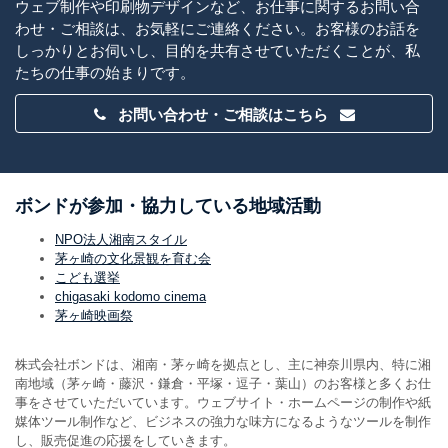
ウェブ制作や印刷物デザインなど、お仕事に関するお問い合
わせ・ご相談は、お気軽にご連絡ください。お客様のお話を
しっかりとお伺いし、目的を共有させていただくことが、私
たちの仕事の始まりです。
お問い合わせ・ご相談はこちら
ボンドが参加・協力している地域活動
NPO法人湘南スタイル
茅ヶ崎の文化景観を育む会
こども選挙
chigasaki kodomo cinema
茅ヶ崎映画祭
株式会社ボンドは、湘南・茅ヶ崎を拠点とし、主に神奈川県内、特に湘
南地域（茅ヶ崎・藤沢・鎌倉・平塚・逗子・葉山）のお客様と多くお仕
事をさせていただいています。ウェブサイト・ホームページの制作や紙
媒体ツール制作など、ビジネスの強力な味方になるようなツールを制作
し、販売促進の応援をしていきます。