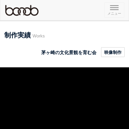
メ
メニュー
ニ
ュ
ー
制作実績
Works
映像制作
茅ヶ崎の文化景観を育む会