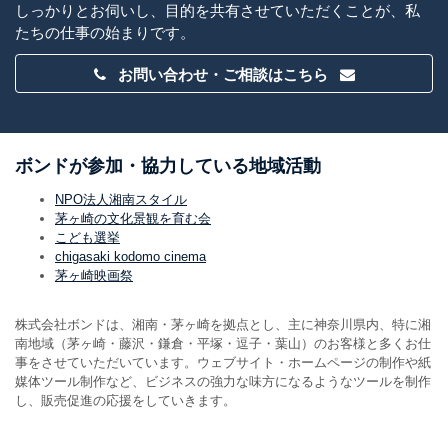
しっかりとお伺いし、目的を共有させていただくことが、私
たちの仕事の始まりです。
お問い合わせ・ご相談はこちら
ボンドが参加・協力している地域活動
NPO法人湘南スタイル
茅ヶ崎の文化景観を育む会
こども選挙
chigasaki kodomo cinema
茅ヶ崎映画祭
株式会社ボンドは、湘南・茅ヶ崎を拠点とし、主に神奈川県内、特に湘
南地域（茅ヶ崎・藤沢・鎌倉・平塚・逗子・葉山）のお客様と多くお仕
事をさせていただいています。ウェブサイト・ホームページの制作や紙
媒体ツール制作など、ビジネスの強力な味方になるようなツールを制作
し、販売促進の応援をしていきます。