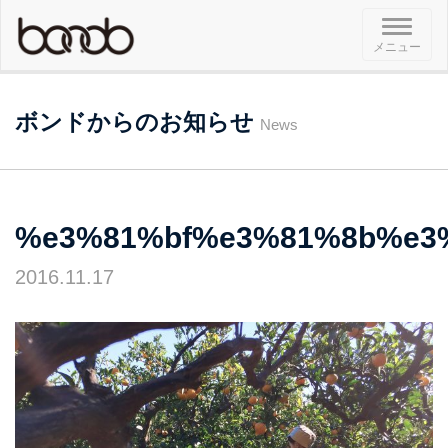
メ
メニュー
ニ
ュ
ー
ボンドからのお知らせ
News
%e3%81%bf%e3%81%8b%e3
2016.11.17